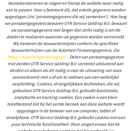
bezoekersstromen te volgen en hierop de website waar nodig
aan te passen. Voor u betekent dit, dat enkele gegevens worden
opgeslagen (zie ‘persoonsgegevens die wij verwerken’). Hoe lang
we persoonsgegevens bewaren OTR Service Geldrop B.V. bewaart
uw persoonsgegevens niet langer dan strikt nodig is om de
doelen te realiseren waarvoor uw gegevens worden verzameld.
Wij hanteren de bewaartermijnen conform de specifieke
bewaartermijnen van de Autoriteit Persoonsgegevens. Zie:
https://autoriteitpersoonsgege...
Delen van persoonsgegevens
met derden OTR Service Geldrop B.V. verstrekt uitsluitend aan
derden en alleen als dit nodig is voor de uitvoering van onze
overeenkomst met u of om te voldoen aan een wettelijke
verplichting. Cookies, of vergelijkbare technieken, die wij
gebruiken OTR Service Geldrop B.V. gebruikt functionele,
analytische en tracking cookies. Een cookie is een klein
tekstbestand dat bij het eerste bezoek aan deze website wordt
opgeslagen in de browser van uw computer, tablet of
smartphone. OTR Service Geldrop B.V. gebruikt cookies met een
puur technische functionaliteit. Deze zorgen ervoor dat de
website naar behoren werkt en dat bijvoorbeeld uw