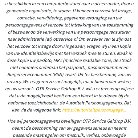
u beschikken in een computerbestand naar u of een ander, door u
genoemde organisatie, te sturen. U kunt een verzoek tot inzage,
correctie, verwijdering, gegevensoverdraging van uw
persoonsgegevens of verzoek tot intrekking van uw toestemming
of bezwaar op de verwerking van uw persoonsgegevens sturen
naar administratie (at) otrservice.nl Om er zeker van te zijn dat
het verzoek tot inzage door u is gedaan, vragen wij u een kopie
van uw identiteitsbewijs met het verzoek mee te sturen. Maak in
deze kopie uw pasfoto, MRZ (machine readable zone, de strook
met nummers onderaan het paspoort), paspoortnummer en
Burgerservicenummer (BSN) zwart. Dit ter bescherming van uw
privacy. We reageren zo snel mogelijk, maar binnen vier weken,
op uw verzoek. OTR Service Geldrop B.V. wil u er tevens op wijzen
dat u de mogelijkheid heeft om een klacht in te dienen bij de
nationale toezichthouder, de Autoriteit Persoonsgegevens. Dat
kan via de volgende link:
https://autoriteitpersoonsgege...
Hoe wij persoonsgegevens beveiligen OTR Service Geldrop B.V.
neemt de bescherming van uw gegevens serieus en neemt
passende maatregelen om misbruik, verlies, onbevoegde